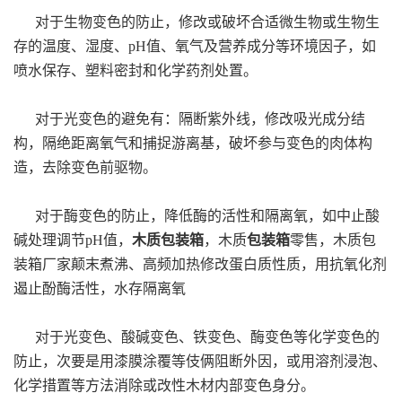
对于生物变色的防止，修改或破坏合适微生物或生物生
存的温度、湿度、pH值、氧气及营养成分等环境因子，如
喷水保存、塑料密封和化学药剂处置。
对于光变色的避免有：隔断紫外线，修改吸光成分结
构，隔绝距离氧气和捕捉游离基，破坏参与变色的肉体构
造，去除变色前驱物。
对于酶变色的防止，降低酶的活性和隔离氧，如中止酸
碱处理调节pH值，
木质包装箱
，木质
包装箱
零售，木质包
装箱厂家颠末煮沸、高频加热修改蛋白质性质，用抗氧化剂
遏止酚酶活性，水存隔离氧
对于光变色、酸碱变色、铁变色、酶变色等化学变色的
防止，次要是用漆膜涂覆等伎俩阻断外因，或用溶剂浸泡、
化学措置等方法消除或改性木材内部变色身分。