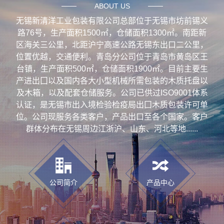
ABOUT US
无锡新清洋工业包装有限公司总部位于无锡市坊前锡义
路76号，生产面积1500㎡，仓储面积1300㎡。南距新
区海关三公里，北距沪宁高速公路无锡东出口二公里，
位置优越，交通便利。青岛分公司位于青岛市黄岛区王
台镇，生产面积500㎡，仓储面积1900㎡。目前主要生
产进出囗以及国内各大小型机械所需包装的
木质托盘
以
及木箱，以及配套仓储服务。公司已供过ISO9001体系
认证，是无锡市出入境检验检疫局出囗木质包装许可单
位。公司现服务各类客户，产品出口至各个国家。客户
群体分布在无锡周边江浙沪、山东、河北等地......
公司简介
产品中心