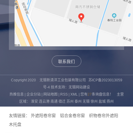
联系我们
Copyright 2020 无锡新清洋工业包装有限公司
苏ICP备2023013059
号-4
技术支持：
无锡网站建设
热推信息
|
企业分站
|
网站地图
|
RSS
|
XML
|
您有
27
条询盘信息！
主营
区域：
淮安
连云港
南通
宿迁
苏州
泰州
无锡
徐州
盐城
扬州
友情链接：
外遮阳卷帘窗
铝合金卷帘窗
织物卷帘外遮阳
木托盘