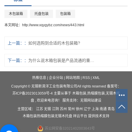
木包装箱
托盘包装
包装箱
本文网址：
http://www.xqygybz.com/news/443.html
上一篇：
如何选购到合适的木包装箱?
下一篇：
为什么说木箱包装是产品流通的重要工具
热推信息
|
企业分站
|
网站地图
|
RSS
|
XML
Copyright © 无锡新清洋工业包装有限公司All rights reserved 备案号：
苏ICP备2023013059号-4
主要从事于
木箱包装
,
热缩膜包装
,
无锡木托
盘
, 欢迎来电咨询！
服务支持：
无锡网站建设
主营区域：
江苏
无锡
江阴
苏州
常州
徐州
辽宁
上海
南通
青岛
木箱包装
热缩膜包装
无锡木托盘
祥云平台
提供技术支持
苏公网安备32021402003643号