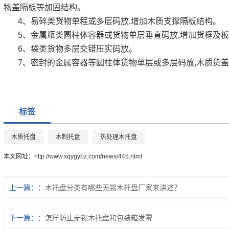
物盖隔板等加固结构。
4、易碎类货物单程或多层码放,增加木质支撑隔板结构。
5、金属瓶类圆柱体容器或货物单层垂直码放,增加货框及
6、袋类货物多层交错压实码放。
7、密封的金属容器等圆柱体货物单层或多层码放,木质货
标签
木质托盘
木制托盘
热处理木托盘
本文网址：
http://www.xqygybz.com/news/445.html
上一篇：
木托盘分类有哪些无锡木托盘厂家来讲述？
下一篇：
怎样防止无锡木托盘和包装箱发霉