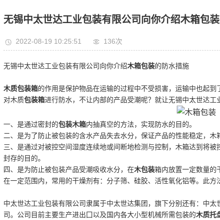
无锡中太世达工业包装有限公司向你介绍木箱包装
2022-08-19 10:25:51
136次
无锡中太世达工业包装有限公司向你介绍
木箱包装
的防水措施
木质包装箱
的作用是保护物品在运输的过程中不受损害，运输中也起到
对木质
包装箱
进行防水，不让内部的产品受潮呢？就让无锡中太世达工
一、是通过密封的
包装木箱
内抽真空的方法，实现防水的目的。
二、是为了防止被包装的含水产品失去水分，保证产品的性能稳定，木
三、是通过对被控空间湿度连续地或间断地检测与控制，木箱达到将被
封存的目的。
四、是为防止被包装产品受潮吸收水分，在
木包装
箱内放置一定数量的
在一定范围内，常用的干燥剂有：分子筛、硅胶、活性氧化铝等。此方
中太世达工业包装有限公司隶属于中太世达集团，旗下分别还有：中太世
司。公司目前主要生产进出囗以及国内各大小型机械所需包装的
木质托