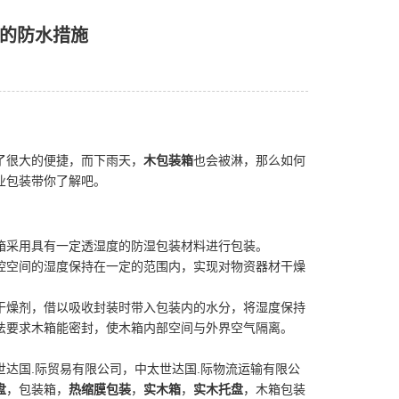
的防水措施
了很大的便捷，而下雨天，
木包装箱
也会被淋，那么如何
业包装带你了解吧。
箱采用具有一定透湿度的防湿包装材料进行包装。
控空间的湿度保持在一定的范围内，实现对物资器材干燥
干燥剂，借以吸收封装时带入包装内的水分，将湿度保持
法要求木箱能密封，使木箱内部空间与外界空气隔离。
达国.际贸易有限公司，中太世达国.际物流运输有限公
盘
，包装箱，
热缩膜包装
，
实木箱
，
实木托盘
，木箱包装