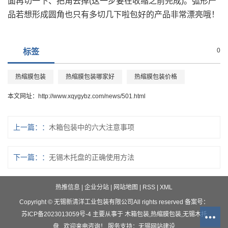
面再切一下、把角去掉(这一步要在收缩之前完成)。弧形产
品若想形成圆角也只有多切几下啦包好的产品非常漂亮哦！
0
标签
热缩膜包装
热缩膜包装哪家好
热缩膜包装价格
本文网址：
http://www.xqygybz.com/news/501.html
上一篇：
木箱包装中的六大注意事项
下一篇：
无锡木托盘的正确使用方法
热推信息
|
企业分站
|
网站地图
|
RSS
|
XML
Copyright © 无锡新清洋工业包装有限公司All rights reserved 备案号：
苏ICP备2023013059号-4
主要从事于
木箱包装
,
热缩膜包装
,
无锡木托
盘
, 欢迎来电咨询！
服务支持：
无锡网站建设