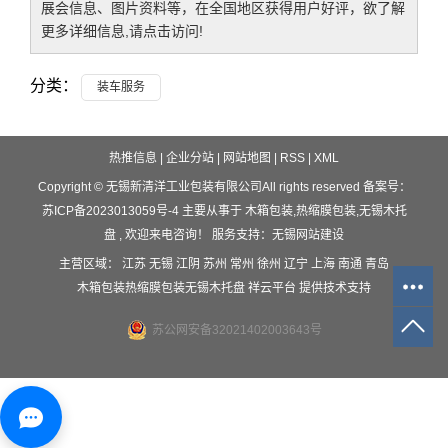
展会信息、图片资料等，在全国地区获得用户好评，欲了解
更多详细信息,请点击访问!
分类：
装车服务
热推信息
|
企业分站
|
网站地图
|
RSS
|
XML
Copyright © 无锡新清洋工业包装有限公司All rights reserved 备案号：
苏ICP备2023013059号-4
主要从事于
木箱包装
,
热缩膜包装
,
无锡木托
盘
, 欢迎来电咨询！
服务支持：
无锡网站建设
主营区域：
江苏
无锡
江阴
苏州
常州
徐州
辽宁
上海
南通
青岛
木箱包装
热缩膜包装
无锡木托盘
祥云平台
提供技术支持
苏公网安备32021402003643号